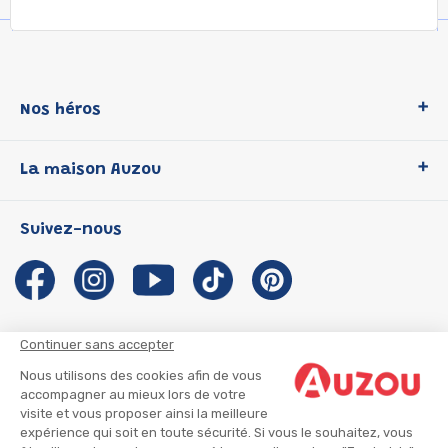
Nos héros
Loup
La maison Auzou
P'tit Loup
Les Héros du CP
Qui sommes-nous ?
Suivez-nous
Les Influenceuses
Notre histoire
Migali
Auzou s'engage
Petite Taupe
Auteurs et illustrateurs Auzou
Azuro
Nous rejoindre
Continuer sans accepter
Ma Boîte à Héros
Nous contacter
Nous utilisons des cookies afin de vous
CGU
Suivre mon colis
accompagner au mieux lors de votre
visite et vous proposer ainsi la meilleure
Infos consommateur
CGV
expérience qui soit en toute sécurité. Si vous le souhaitez, vous