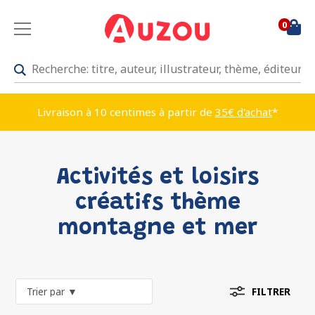
0
Livraison à 10 centimes à partir de
35€ d'achat
*
Activités et loisirs
créatifs thème
montagne et mer
FILTRER