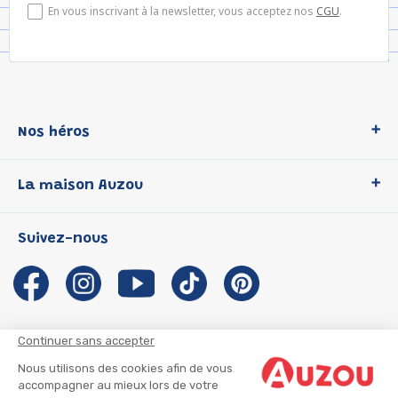
En vous inscrivant à la newsletter, vous acceptez nos
CGU
.
Nos héros
Loup
La maison Auzou
P'tit Loup
Les Héros du CP
Qui sommes-nous ?
Suivez-nous
Les Influenceuses
Notre histoire
Migali
Auzou s'engage
Petite Taupe
Auteurs et illustrateurs Auzou
Azuro
Nous rejoindre
Continuer sans accepter
Ma Boîte à Héros
Nous contacter
Nous utilisons des cookies afin de vous
CGU
Suivre mon colis
accompagner au mieux lors de votre