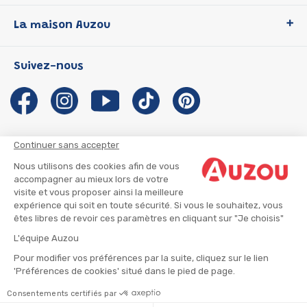
Loup
La maison Auzou
P'tit Loup
Les Héros du CP
Qui sommes-nous ?
Suivez-nous
Les Influenceuses
Notre histoire
Migali
Auzou s'engage
Petite Taupe
Auteurs et illustrateurs Auzou
Azuro
Nous rejoindre
Continuer sans accepter
Ma Boîte à Héros
Nous contacter
Nous utilisons des cookies afin de vous
CGU
Suivre mon colis
accompagner au mieux lors de votre
visite et vous proposer ainsi la meilleure
Infos consommateur
CGV
expérience qui soit en toute sécurité. Si vous le souhaitez, vous
Mentions légales
êtes libres de revoir ces paramètres en cliquant sur "Je choisis"
Nous rejoindre
L'équipe Auzou
Pour modifier vos préférences par la suite, cliquez sur le lien
'Préférences de cookies' situé dans le pied de page.
© 2026 - AUZOU
|
Plan du site
Consentements certifiés par