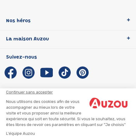
Nos héros
Loup
La maison Auzou
P'tit Loup
Les Héros du CP
Qui sommes-nous ?
Suivez-nous
Les Influenceuses
Notre histoire
Migali
Auzou s'engage
Petite Taupe
Auteurs et illustrateurs Auzou
Azuro
Nous rejoindre
Continuer sans accepter
Ma Boîte à Héros
Nous contacter
Nous utilisons des cookies afin de vous
CGU
Suivre mon colis
accompagner au mieux lors de votre
visite et vous proposer ainsi la meilleure
Infos consommateur
CGV
expérience qui soit en toute sécurité. Si vous le souhaitez, vous
Mentions légales
êtes libres de revoir ces paramètres en cliquant sur "Je choisis"
Nous rejoindre
L'équipe Auzou