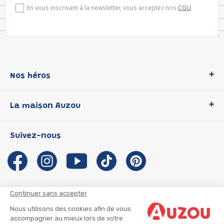
En vous inscrivant à la newsletter, vous acceptez nos
CGU
.
Nos héros
Loup
La maison Auzou
P'tit Loup
Les Héros du CP
Qui sommes-nous ?
Suivez-nous
Les Influenceuses
Notre histoire
Migali
Auzou s'engage
Petite Taupe
Auteurs et illustrateurs Auzou
Azuro
Nous rejoindre
Continuer sans accepter
Ma Boîte à Héros
Nous contacter
Nous utilisons des cookies afin de vous
CGU
Suivre mon colis
accompagner au mieux lors de votre