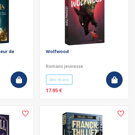
ieur de
Wolfwood
Romans jeunesse
dès 16 ans
17.95 €