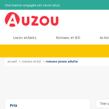
Une maison engagée (en savoir plus)
Livres enfants
Romans et BD
Activi
accueil
romans et bd
romans jeune adulte
Prix