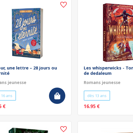
ur, une lettre – 28 jours ou
Les whisperwicks - Tom
rnité
de dedaleum
ns jeunesse
Romans jeunesse
 16 ans
dès 13 ans
5 €
16.95 €