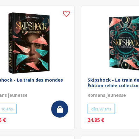
shock - Le train des mondes
Skipshock - Le train d
Édition reliée collecto
ns jeunesse
Romans jeunesse
 16 ans
dès 97 ans
5 €
24.95 €