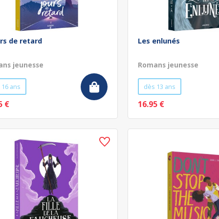
urs de retard
Les enlunés
ns jeunesse
Romans jeunesse
 16 ans
dès 13 ans
5 €
16.95 €