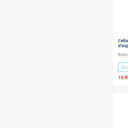
Cellu
d'es
Roma
dès
13.9