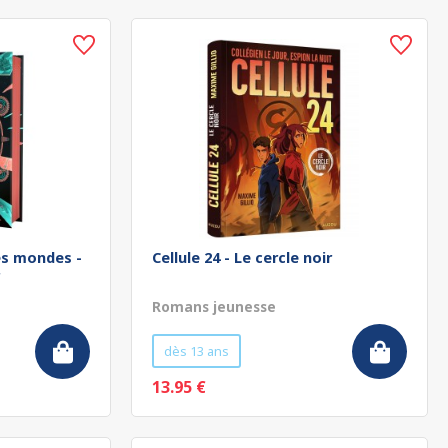
es mondes -
Cellule 24 - Le cercle noir
r
Romans jeunesse
dès 13 ans
13.95 €