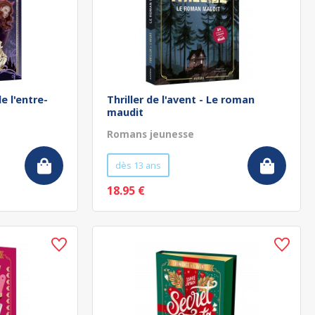
e l'entre-
Thriller de l'avent - Le roman
maudit
Romans jeunesse
dès 13 ans
18.95 €