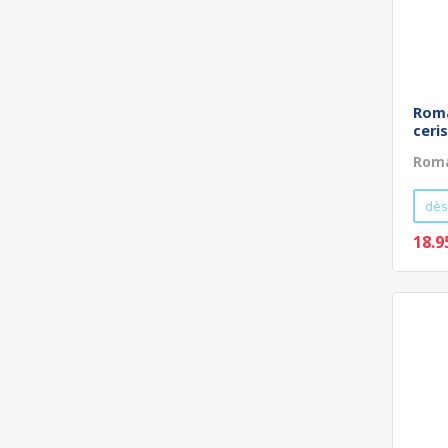
Roma
ceri
Roma
dès
18.9