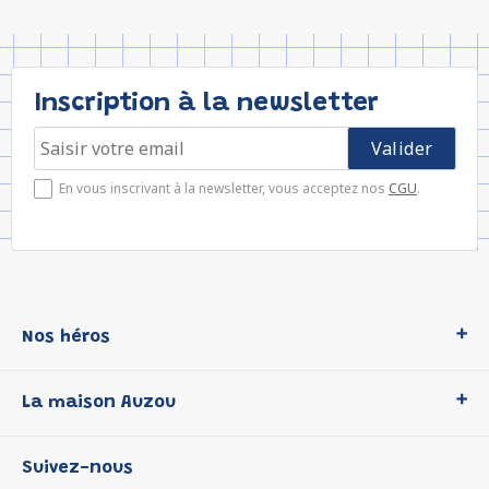
Inscription à la newsletter
En vous inscrivant à la newsletter, vous acceptez nos
CGU
.
Nos héros
Loup
La maison Auzou
P'tit Loup
Les Héros du CP
Qui sommes-nous ?
Suivez-nous
Les Influenceuses
Notre histoire