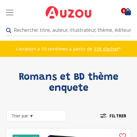
0
Livraison à 10 centimes à partir de
35€ d'achat
*
Romans et BD thème
enquete
FILTRER