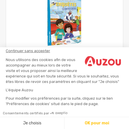
Continuer sans accepter
Mes premières enquêtes - Le secret de la cantine
Nous utilisons des cookies afin de vous
Romans jeunesse
accompagner au mieux lors de votre
visite et vous proposer ainsi la meilleure
expérience qui soit en toute sécurité. Si vous le souhaitez, vous
dès 6 ans
êtes libres de revoir ces paramètres en cliquant sur "Je choisis"
5.50 €
L'équipe Auzou
Pour modifier vos préférences par la suite, cliquez sur le lien
'Préférences de cookies' situé dans le pied de page.
Consentements certifiés par
Je choisis
OK pour moi