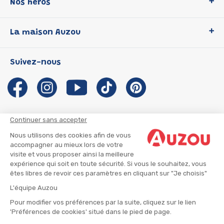
Nos héros
Loup
La maison Auzou
P'tit Loup
Les Héros du CP
Qui sommes-nous ?
Suivez-nous
Les Influenceuses
Notre histoire
Migali
Auzou s'engage
Petite Taupe
Auteurs et illustrateurs Auzou
Azuro
Nous rejoindre
Continuer sans accepter
Ma Boîte à Héros
Nous contacter
Nous utilisons des cookies afin de vous
CGU
Suivre mon colis
accompagner au mieux lors de votre
visite et vous proposer ainsi la meilleure
Infos consommateur
CGV
expérience qui soit en toute sécurité. Si vous le souhaitez, vous
Mentions légales
êtes libres de revoir ces paramètres en cliquant sur "Je choisis"
Nous rejoindre
L'équipe Auzou
Pour modifier vos préférences par la suite, cliquez sur le lien
'Préférences de cookies' situé dans le pied de page.