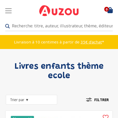
0
Livraison à 10 centimes à partir de
35€ d'achat
*
Livres enfants thème
ecole
FILTRER