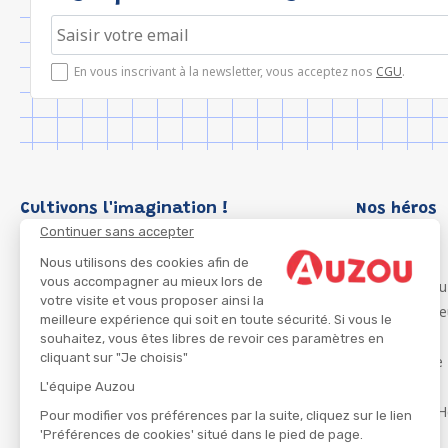
En vous inscrivant à la newsletter, vous acceptez nos
CGU
.
Cultivons l'imagination !
Nos héros
Continuer sans accepter
Loup
P'tit Loup
Nous utilisons des cookies afin de
vous accompagner au mieux lors de
Les Héros du
votre visite et vous proposer ainsi la
Les Influenc
meilleure expérience qui soit en toute sécurité. Si vous le
Migali
souhaitez, vous êtes libres de revoir ces paramètres en
cliquant sur "Je choisis"
Petite Taupe
Azuro
L'équipe Auzou
Ma Boîte à H
Pour modifier vos préférences par la suite, cliquez sur le lien
'Préférences de cookies' situé dans le pied de page.