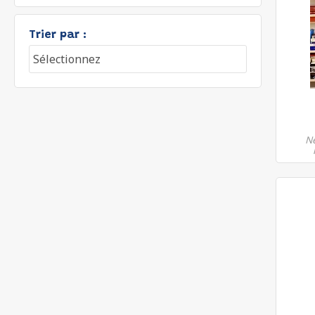
Trier par :
Né