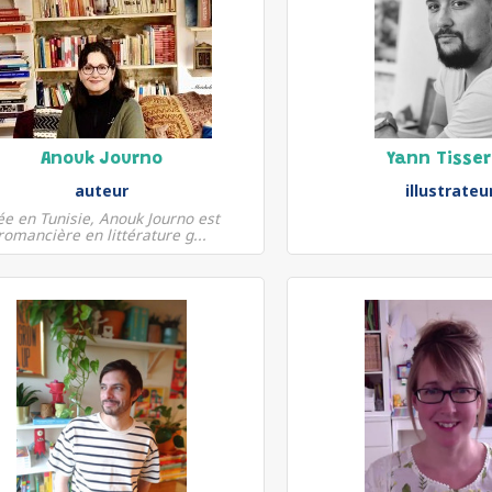
Anouk Journo
Yann Tisse
auteur
illustrateu
e en Tunisie, Anouk Journo est
romancière en littérature g...