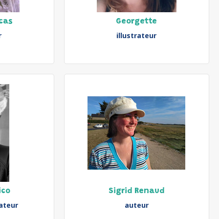
icas
Georgette
r
illustrateur
ico
Sigrid Renaud
rateur
auteur