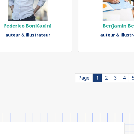
Federico Bonifacini
Benjamin B
auteur & illustrateur
auteur & illust
Page
1
2
3
4