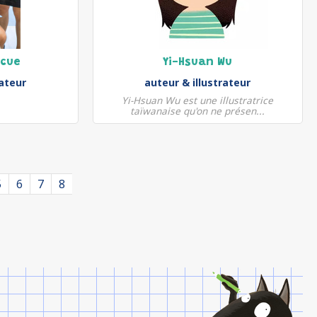
ecue
Yi-Hsuan Wu
rateur
auteur & illustrateur
Yi-Hsuan Wu est une illustratrice
taïwanaise qu'on ne présen...
5
6
7
8