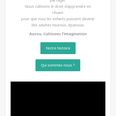
partager.
Nous cultivons le droit d'apprendre en
rêvant
pour que tous les enfants puissent devenir
des adultes heureux, épanouis.
Auzou, Cultivons l'imagination
Notre histoire
Qui sommes-nous ?