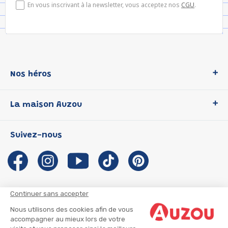
En vous inscrivant à la newsletter, vous acceptez nos
CGU
.
Nos héros
Loup
La maison Auzou
P'tit Loup
Les Héros du CP
Qui sommes-nous ?
Suivez-nous
Les Influenceuses
Notre histoire
Migali
Auzou s'engage
Petite Taupe
Auteurs et illustrateurs Auzou
Azuro
Nous rejoindre
Continuer sans accepter
Ma Boîte à Héros
Nous contacter
Nous utilisons des cookies afin de vous
CGU
Suivre mon colis
accompagner au mieux lors de votre