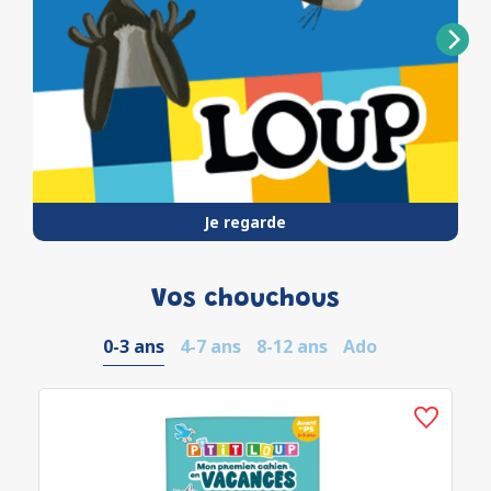
Je regarde
Vos chouchous
0-3 ans
4-7 ans
8-12 ans
Ado