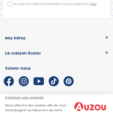
En vous inscrivant à la newsletter, vous acceptez nos
CGU
.
Nos héros
Loup
La maison Auzou
P'tit Loup
Les Héros du CP
Qui sommes-nous ?
Suivez-nous
Les Influenceuses
Notre histoire
Migali
Auzou s'engage
Petite Taupe
Auteurs et illustrateurs Auzou
Azuro
Nous rejoindre
Continuer sans accepter
Ma Boîte à Héros
Nous contacter
Nous utilisons des cookies afin de vous
CGU
Suivre mon colis
accompagner au mieux lors de votre