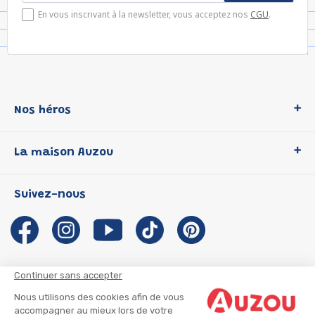
En vous inscrivant à la newsletter, vous acceptez nos
CGU
.
Nos héros
Loup
La maison Auzou
P'tit Loup
Les Héros du CP
Qui sommes-nous ?
Suivez-nous
Les Influenceuses
Notre histoire
Migali
Auzou s'engage
Petite Taupe
Auteurs et illustrateurs Auzou
Azuro
Nous rejoindre
Continuer sans accepter
Ma Boîte à Héros
Nous contacter
Nous utilisons des cookies afin de vous
CGU
Suivre mon colis
accompagner au mieux lors de votre