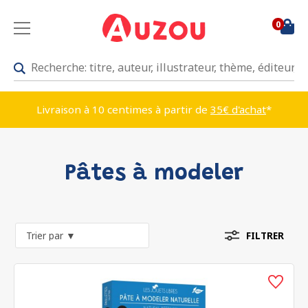
0
Livraison à 10 centimes à partir de
35€ d'achat
*
Pâtes à modeler
FILTRER