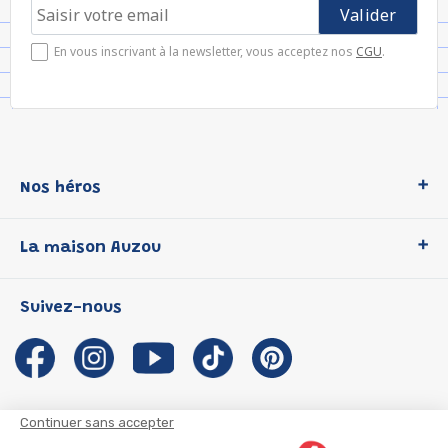
En vous inscrivant à la newsletter, vous acceptez nos
CGU
.
Nos héros
Loup
La maison Auzou
P'tit Loup
Les Héros du CP
Qui sommes-nous ?
Suivez-nous
Les Influenceuses
Notre histoire
Migali
Auzou s'engage
Petite Taupe
Auteurs et illustrateurs Auzou
Azuro
Nous rejoindre
Continuer sans accepter
Ma Boîte à Héros
Nous contacter