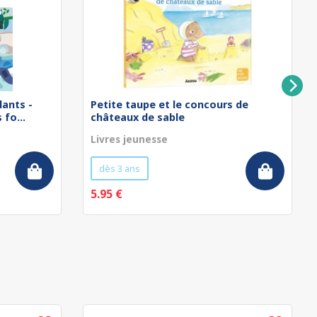
lants -
Petite taupe et le concours de
fo...
châteaux de sable
Livres jeunesse
dès 3 ans
5.95 €