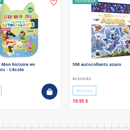
 - Mon histoire en
500 autocollants azuro
ts - L'école
Activités
dès 5 ans
10.95 €