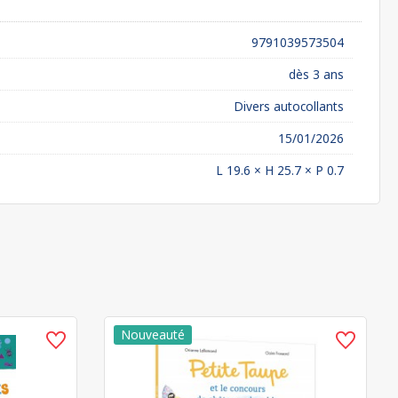
9791039573504
dès 3 ans
Divers autocollants
15/01/2026
L 19.6 × H 25.7 × P 0.7