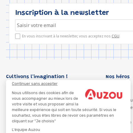
Inscription à la newsletter
En vous inscrivant à la newsletter, vous acceptez nos
CGU
.
Cultivons l'imagination !
Nos héros
Continuer sans accepter
Loup
P'tit Loup
Nous utilisons des cookies afin de
vous accompagner au mieux lors de
Les Héros du
votre visite et vous proposer ainsi la
Les Influenc
meilleure expérience qui soit en toute sécurité. Si vous le
Migali
souhaitez, vous êtes libres de revoir ces paramètres en
cliquant sur "Je choisis"
Petite Taupe
Azuro
L'équipe Auzou