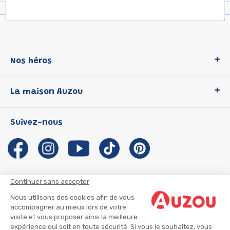
Nos héros
Loup
La maison Auzou
P'tit Loup
Les Héros du CP
Qui sommes-nous ?
Suivez-nous
Les Influenceuses
Notre histoire
Migali
Auzou s'engage
Petite Taupe
Auteurs et illustrateurs Auzou
Azuro
Nous rejoindre
Continuer sans accepter
Ma Boîte à Héros
Nous contacter
Nous utilisons des cookies afin de vous
CGU
Suivre mon colis
accompagner au mieux lors de votre
visite et vous proposer ainsi la meilleure
Infos consommateur
CGV
expérience qui soit en toute sécurité. Si vous le souhaitez, vous