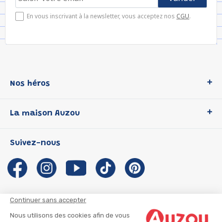
En vous inscrivant à la newsletter, vous acceptez nos
CGU
.
Nos héros
Loup
La maison Auzou
P'tit Loup
Les Héros du CP
Qui sommes-nous ?
Suivez-nous
Les Influenceuses
Notre histoire
Migali
Auzou s'engage
Petite Taupe
Auteurs et illustrateurs Auzou
Azuro
Nous rejoindre
Continuer sans accepter
Ma Boîte à Héros
Nous contacter
Nous utilisons des cookies afin de vous
CGU
Suivre mon colis