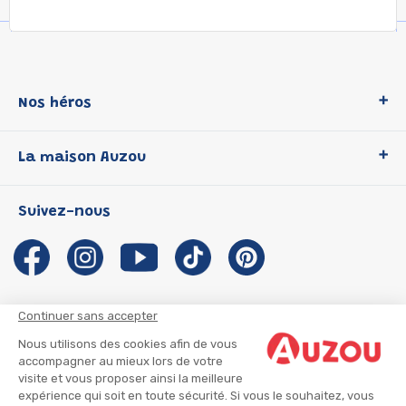
Nos héros
Loup
La maison Auzou
P'tit Loup
Les Héros du CP
Qui sommes-nous ?
Suivez-nous
Les Influenceuses
Notre histoire
Migali
Auzou s'engage
Petite Taupe
Auteurs et illustrateurs Auzou
Azuro
Nous rejoindre
Continuer sans accepter
Ma Boîte à Héros
Nous contacter
Nous utilisons des cookies afin de vous
CGU
Suivre mon colis
accompagner au mieux lors de votre
visite et vous proposer ainsi la meilleure
Infos consommateur
CGV
expérience qui soit en toute sécurité. Si vous le souhaitez, vous