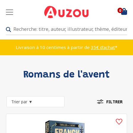
0
Livraison à 10 centimes à partir de
35€ d'achat
*
Romans de l'avent
FILTRER