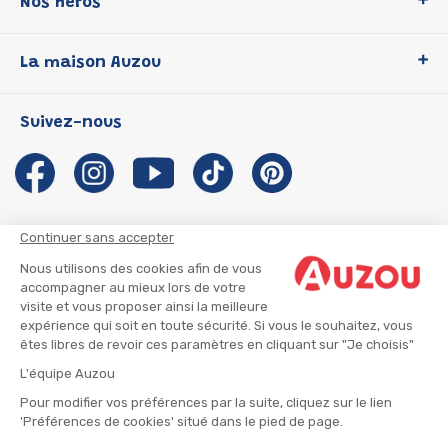
Nos héros
Loup
La maison Auzou
P'tit Loup
Les Héros du CP
Qui sommes-nous ?
Suivez-nous
Les Influenceuses
Notre histoire
Migali
Auzou s'engage
Petite Taupe
Auteurs et illustrateurs Auzou
Azuro
Nous rejoindre
Continuer sans accepter
Ma Boîte à Héros
Nous contacter
Nous utilisons des cookies afin de vous
CGU
Suivre mon colis
accompagner au mieux lors de votre
visite et vous proposer ainsi la meilleure
Infos consommateur
CGV
expérience qui soit en toute sécurité. Si vous le souhaitez, vous
Mentions légales
êtes libres de revoir ces paramètres en cliquant sur "Je choisis"
Nous rejoindre
L'équipe Auzou
Pour modifier vos préférences par la suite, cliquez sur le lien
'Préférences de cookies' situé dans le pied de page.