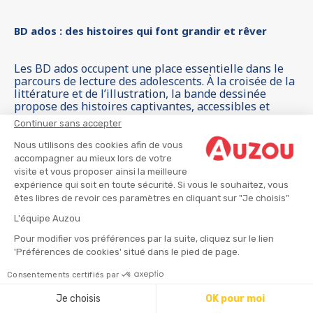
BD ados : des histoires qui font grandir et rêver
Les BD ados occupent une place essentielle dans le
parcours de lecture des adolescents. À la croisée de la
littérature et de l’illustration, la bande dessinée
propose des histoires captivantes, accessibles et
immersives, qui donnent envie de lire et de s’évader.
Continuer sans accepter
Les BD pour ados abordent des thèmes variés,
proches de leurs centres d’intérêt, tout en
Nous utilisons des cookies afin de vous
développant le goût de la lecture.
accompagner au mieux lors de votre
visite et vous proposer ainsi la meilleure
Grâce à des personnages forts, des univers
expérience qui soit en toute sécurité. Si vous le souhaitez, vous
graphiques riches et des récits rythmés, les bandes
êtes libres de revoir ces paramètres en cliquant sur "Je choisis"
dessinées pour adolescents accompagnent les jeunes
lecteurs dans leur construction personnelle, leur
L'équipe Auzou
imagination et leur ouverture au monde.
Pour modifier vos préférences par la suite, cliquez sur le lien
'Préférences de cookies' situé dans le pied de page.
Pourquoi choisir des BD pour ados ?
Consentements certifiés par
Les BD ados offrent de nombreux bénéfices pour les
Je choisis
OK pour moi
adolescents :