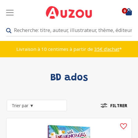
0
Livraison à 10 centimes à partir de
35€ d'achat
*
BD ados
FILTRER