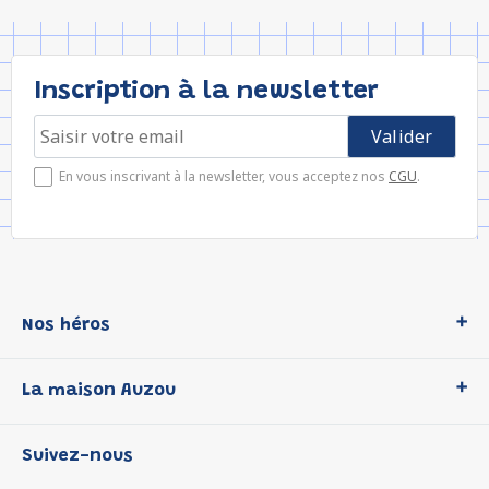
Inscription à la newsletter
En vous inscrivant à la newsletter, vous acceptez nos
CGU
.
Nos héros
Loup
La maison Auzou
P'tit Loup
Les Héros du CP
Qui sommes-nous ?
Suivez-nous
Les Influenceuses
Notre histoire