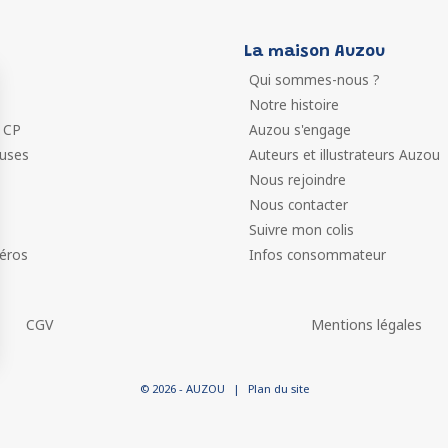
La maison Auzou
Qui sommes-nous ?
Notre histoire
 CP
Auzou s'engage
euses
Auteurs et illustrateurs Auzou
Nous rejoindre
Nous contacter
Suivre mon colis
éros
Infos consommateur
CGV
Mentions légales
 vos Options
© 2026 - AUZOU
|
Plan du site
paramètres de confidentialité, en garantissant la conformit