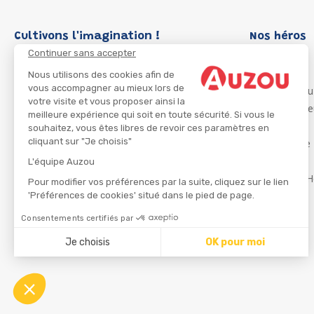
Cultivons l'imagination !
Nos héros
Continuer sans accepter
Loup
P'tit Loup
Nous utilisons des cookies afin de
vous accompagner au mieux lors de
Les Héros du
votre visite et vous proposer ainsi la
Les Influenc
meilleure expérience qui soit en toute sécurité. Si vous le
Migali
souhaitez, vous êtes libres de revoir ces paramètres en
cliquant sur "Je choisis"
Petite Taupe
Azuro
L'équipe Auzou
Ma Boîte à H
Pour modifier vos préférences par la suite, cliquez sur le lien
'Préférences de cookies' situé dans le pied de page.
Consentements certifiés par
CGU
Je choisis
OK pour moi
Axeptio consent
Plateforme de Gestion du Consentement : Personnalisez
Notre plateforme vous permet d'adapter et de gérer vos 