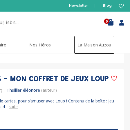
Newsletter
Blog
0
aire
Nos Héros
La Maison Auzou
S - MON COFFRET DE JEUX LOUP
r)
Thuillier éléonore
(auteur)
 de cartes, pour s'amuser avec Loup ! Contenu de la boîte : Jeu
 d...
suite