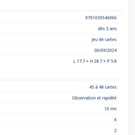
9791039546966
dès 3 ans
Jeu de cartes
06/09/2024
L 17.7 × H 28.7 × P 5.8
45 à 48 cartes
Observation et rapidité
10 mn
6
2