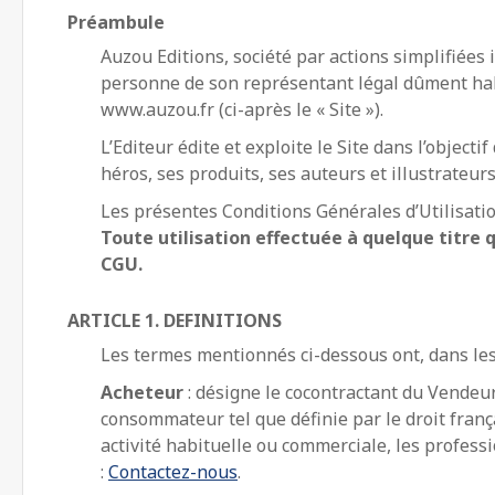
Préambule
Auzou Editions, société par actions simplifiées
personne de son représentant légal dûment habili
www.auzou.fr (ci-après le « Site »).
L’Editeur édite et exploite le Site dans l’object
héros, ses produits, ses auteurs et illustrateur
Les présentes Conditions Générales d’Utilisation 
Toute utilisation effectuée à quelque titre q
CGU.
ARTICLE 1. DEFINITIONS
Les termes mentionnés ci-dessous ont, dans les 
Acheteur
: désigne le cocontractant du Vendeur q
consommateur tel que définie par le droit frança
activité habituelle ou commerciale, les profess
:
Contactez-nous
.