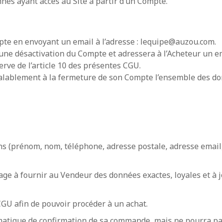
nnes ayant accès au Site à partir d’un Compte.
te en envoyant un email à l’adresse : lequipe@auzou.com.
 une désactivation du Compte et adressera à l’Acheteur un em
rve de l’article 10 des présentes CGU.
préalablement à la fermeture de son Compte l’ensemble des do
ions (prénom, nom, téléphone, adresse postale, adresse email
ge à fournir au Vendeur des données exactes, loyales et à jo
 CGU afin de pouvoir procéder à un achat.
tomatique de confirmation de sa commande, mais ne pourra p