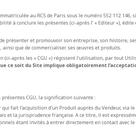
 immatriculée au RCS de Paris sous le numéro 552 112 146, s
té à conclure les présentes (ci-après l’ « Editeur »), édite e
if de présenter et promouvoir son entreprise, son histoire, ses
s, ainsi que de commercialiser ses œuvres et produits.
(ci-après les « CGU ») régissent l’utilisation, par tout Utilis
ue ce soit du Site implique obligatoirement l’acceptatio
présentes CGU, la signification suivante :
ui fait l’acquisition d’un Produit auprès du Vendeur, via le S
is et la jurisprudence française. A ce titre, il est expressé
ionnels étant invités à entrer directement en contact avec le