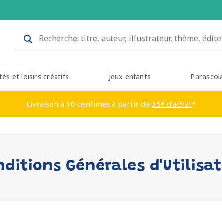
tés et loisirs créatifs
Jeux enfants
Parascol
Livraison à 10 centimes à partir de
35€ d'achat
*
ditions Générales d'Utilisa