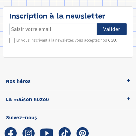
Inscription à la newsletter
En vous inscrivant à la newsletter, vous acceptez nos
CGU
.
Nos héros
Loup
La maison Auzou
P'tit Loup
Les Héros du CP
Qui sommes-nous ?
Suivez-nous
Les Influenceuses
Notre histoire
Migali
Auzou s'engage