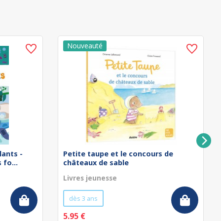
lants -
Petite taupe et le concours de
fo...
châteaux de sable
Livres jeunesse
dès 3 ans
5.95 €