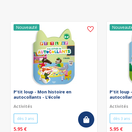
P'tit loup - Mon histoire en
P'tit loup
autocollants - L'école
autocollan
Activités
Activités
dès 3 ans
dès 3 ans
5.95 €
5.95 €