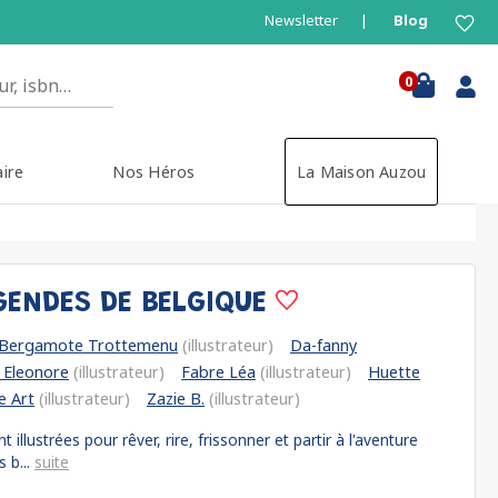
Newsletter
Blog
0
aire
Nos Héros
La Maison Auzou
GENDES DE BELGIQUE
Bergamote Trottemenu
(illustrateur)
Da-fanny
 Eleonore
(illustrateur)
Fabre Léa
(illustrateur)
Huette
e Art
(illustrateur)
Zazie B.
(illustrateur)
illustrées pour rêver, rire, frissonner et partir à l'aventure
 b...
suite