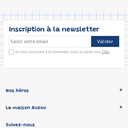
Inscription à la newsletter
En vous inscrivant à la newsletter, vous acceptez nos
CGU
.
Nos héros
Loup
La maison Auzou
P'tit Loup
Les Héros du CP
Qui sommes-nous ?
Suivez-nous
Les Influenceuses
Notre histoire