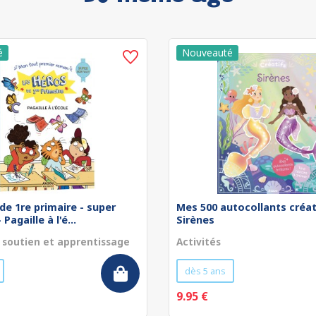
de 1re primaire - super
Mes 500 autocollants créat
Pagaille à l'é...
Sirènes
 soutien et apprentissage
Activités
dès 5 ans
9.95 €