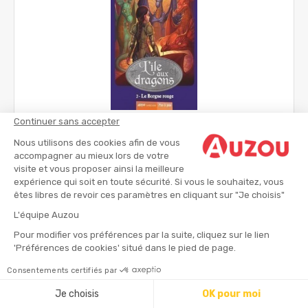
Continuer sans accepter
L'île aux dragons - Le borgne rouge
Nous utilisons des cookies afin de vous
Romans jeunesse
accompagner au mieux lors de votre
visite et vous proposer ainsi la meilleure
expérience qui soit en toute sécurité. Si vous le souhaitez, vous
dès 7 ans
êtes libres de revoir ces paramètres en cliquant sur "Je choisis"
5.95 €
L'équipe Auzou
Pour modifier vos préférences par la suite, cliquez sur le lien
'Préférences de cookies' situé dans le pied de page.
Consentements certifiés par
Je choisis
OK pour moi