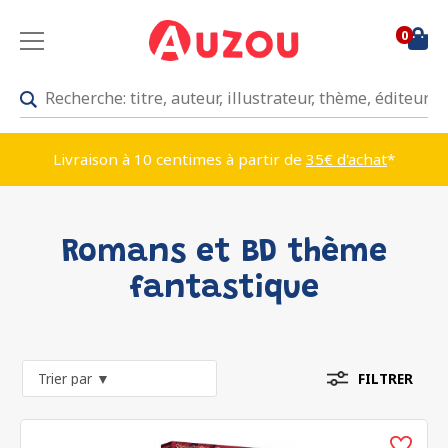
0
Livraison à 10 centimes à partir de
35€ d'achat
*
Romans et BD thème
fantastique
FILTRER