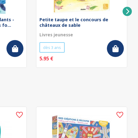
lants -
Petite taupe et le concours de
fo...
châteaux de sable
Livres jeunesse
dès 3 ans
5.95 €