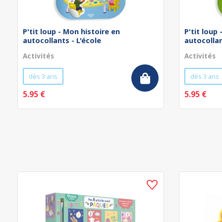
P'tit loup - Mon histoire en
P'tit loup
autocollants - L'école
autocollan
Activités
Activités
dès 3 ans
dès 3 ans
5.95 €
5.95 €