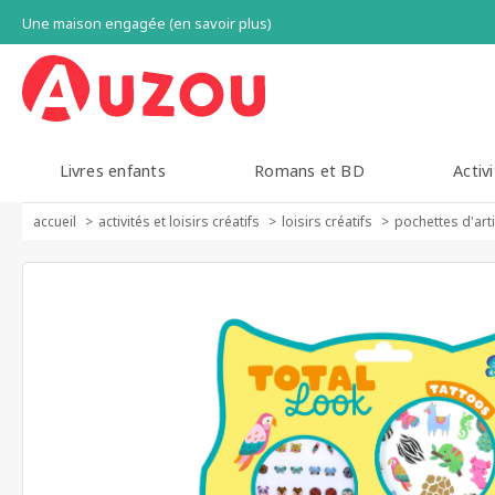
Une maison engagée (en savoir plus)
Livres enfants
Romans et BD
Activi
accueil
activités et loisirs créatifs
loisirs créatifs
pochettes d'art