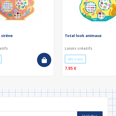
 sirène
Total look animaux
atifs
Loisirs créatifs
dès 3 ans
7.95 €