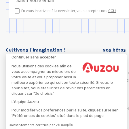
En vous inscrivant à la newsletter, vous acceptez nos
CGU
.
Cultivons l'imagination !
Nos héros
Continuer sans accepter
Loup
P'tit Loup
Nous utilisons des cookies afin de
vous accompagner au mieux lors de
Les Héros du
votre visite et vous proposer ainsi la
Les Influenc
meilleure expérience qui soit en toute sécurité. Si vous le
Migali
souhaitez, vous êtes libres de revoir ces paramètres en
cliquant sur "Je choisis"
Petite Taupe
Azuro
L'équipe Auzou
Ma Boîte à H
Pour modifier vos préférences par la suite, cliquez sur le lien
'Préférences de cookies' situé dans le pied de page.
Consentements certifiés par
CGU