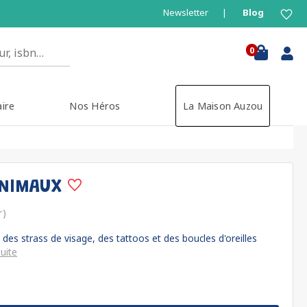
Newsletter
Blog
0
aire
Nos Héros
La Maison Auzou
ANIMAUX
r)
des strass de visage, des tattoos et des boucles d'oreilles
suite