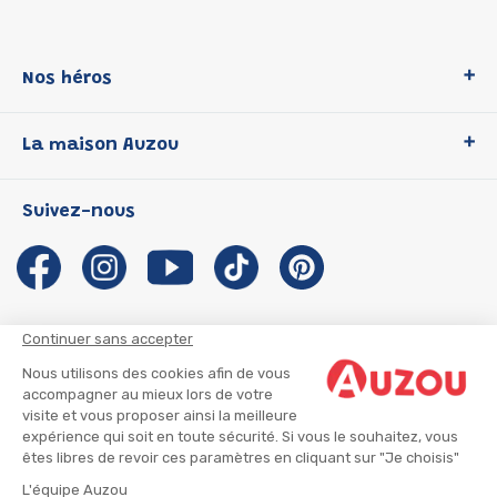
Nos héros
Loup
La maison Auzou
P'tit Loup
Les Héros du CP
Qui sommes-nous ?
Suivez-nous
Les Influenceuses
Notre histoire
Migali
Auzou s'engage
Petite Taupe
Auteurs et illustrateurs Auzou
Azuro
Nous rejoindre
Continuer sans accepter
Ma Boîte à Héros
Nous contacter
Nous utilisons des cookies afin de vous
CGU
Suivre mon colis
accompagner au mieux lors de votre
visite et vous proposer ainsi la meilleure
Infos consommateur
CGV
expérience qui soit en toute sécurité. Si vous le souhaitez, vous
Mentions légales
êtes libres de revoir ces paramètres en cliquant sur "Je choisis"
Nous rejoindre
L'équipe Auzou