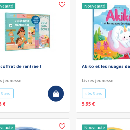
coffret de rentrée !
Akiko et les nuages d
es jeunesse
Livres jeunesse
 3 ans
dès 3 ans
5 €
5.95 €