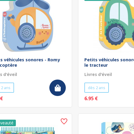
ts véhicules sonores - Romy
Petits véhicules sonor
licoptère
le tracteur
s d'éveil
Livres d'éveil
 2 ans
dès 2 ans
 €
6.95 €