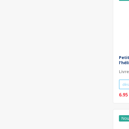
Peti
l'hé
Livre
dès
6.95