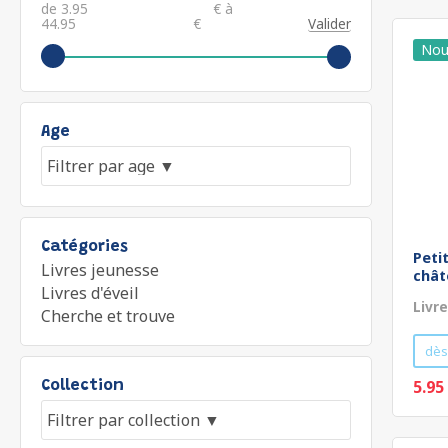
de
€ à
€
Valider
Age
Catégories
Peti
Livres jeunesse
chât
Livres d'éveil
Livr
Cherche et trouve
dès
5.95
Collection