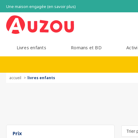
Une maison engagée (en savoir plus)
Livres enfants
Romans et BD
Activi
accueil
livres enfants
Prix