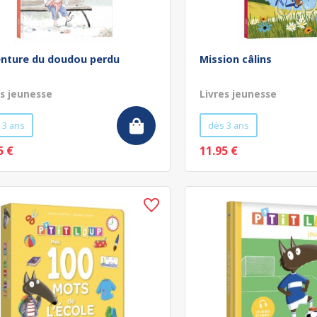
enture du doudou perdu
Mission câlins
es jeunesse
Livres jeunesse
 3 ans
dès 3 ans
5 €
11.95 €