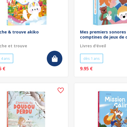
che & trouve akiko
Mes premiers sonores
comptines de jeux de 
che et trouve
Livres d'éveil
 4 ans
dès 1 ans
5 €
9.95 €