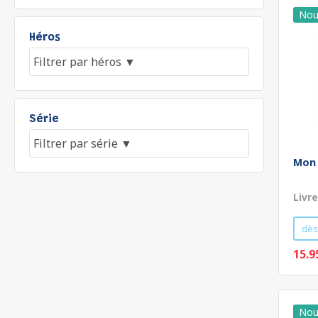
Héros
Série
Mon 
Livr
dès
15.9