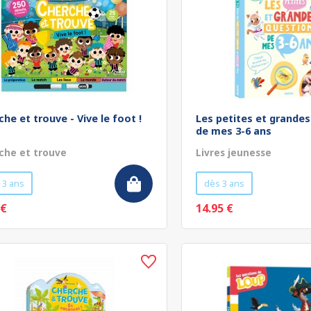
che et trouve - Vive le foot !
Les petites et grande
de mes 3-6 ans
che et trouve
Livres jeunesse
 3 ans
dès 3 ans
 €
14.95 €