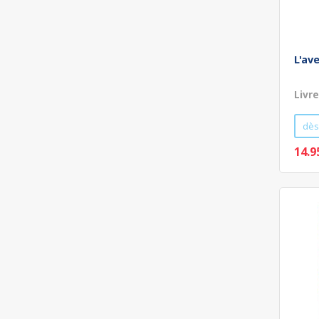
L'av
Livr
dès
14.9