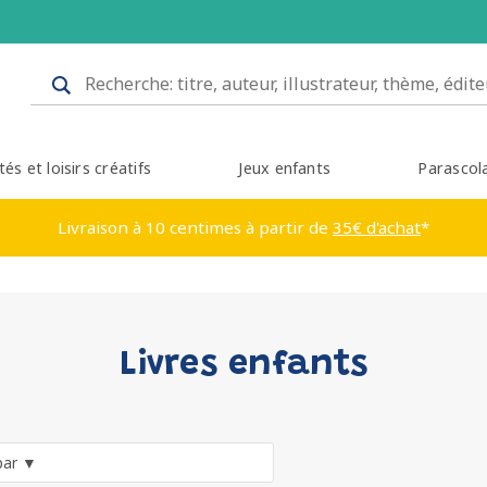
tés et loisirs créatifs
Jeux enfants
Parascol
Livraison à 10 centimes à partir de
35€ d'achat
*
Livres enfants