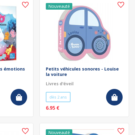
es émotions
Petits véhicules sonores - Louise
la voiture
Livres d'éveil
dès 2 ans
6.95 €