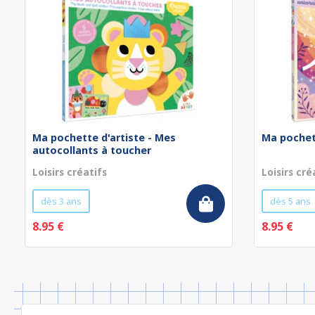
Ma pochette d'artiste - Mes
Ma pochett
autocollants à toucher
Loisirs créatifs
Loisirs cré
dès 3 ans
dès 5 ans
8.95 €
8.95 €