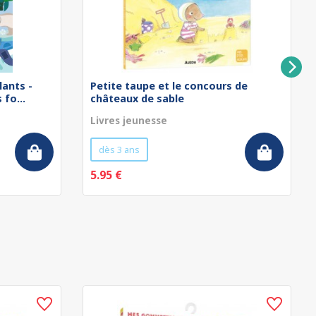
lants -
Petite taupe et le concours de
fo...
châteaux de sable
Livres jeunesse
dès 3 ans
5.95 €