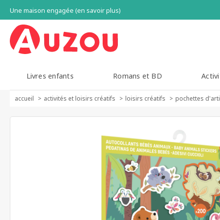
Une maison engagée (en savoir plus)
Livres enfants
Romans et BD
Activi
accueil
activités et loisirs créatifs
loisirs créatifs
pochettes d'art