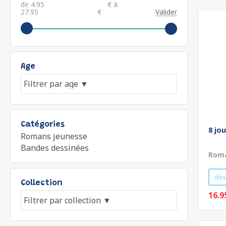
de
€ à
€
Valider
Age
Catégories
8 jo
Romans jeunesse
Bandes dessinées
Roma
dès
Collection
16.9