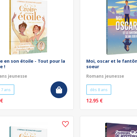
re en son étoile - Tout pour la
Moi, oscar et le fant
e !
soeur
ns jeunesse
Romans jeunesse
 7 ans
dès 8 ans
 €
12.95 €