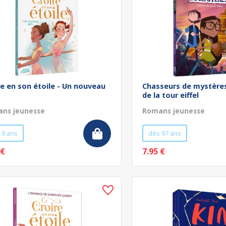
re en son étoile - Un nouveau
Chasseurs de mystères 
de la tour eiffel
ns jeunesse
Romans jeunesse
 9 ans
dès 97 ans
 €
7.95 €