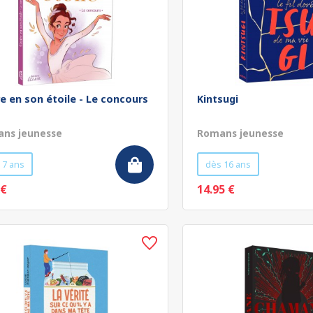
re en son étoile - Le concours
Kintsugi
ns jeunesse
Romans jeunesse
 7 ans
dès 16 ans
 €
14.95 €