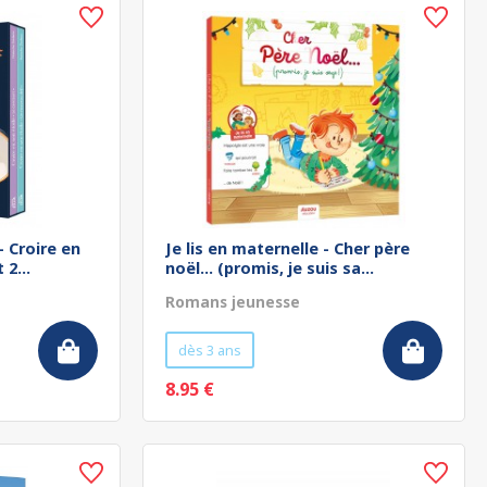
- Croire en
Je lis en maternelle - Cher père
 2...
noël... (promis, je suis sa...
Romans jeunesse
dès 3 ans
8.95 €