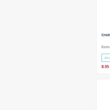
Croi
Roma
dès
8.95