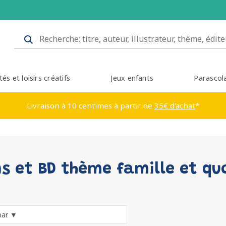
tés et loisirs créatifs
Jeux enfants
Parascol
Livraison à 10 centimes à partir de
35€ d'achat
*
 et BD thème famille et qu