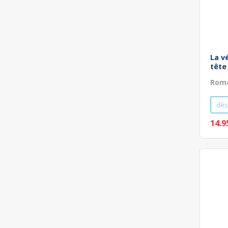
La vé
tête
Roma
dès
14.9