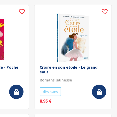
le - Poche
Croire en son étoile - Le grand
saut
Romans jeunesse
dès 8 ans
8.95 €