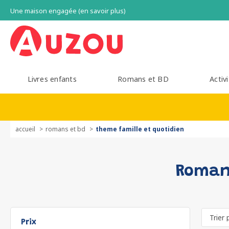
Une maison engagée (en savoir plus)
Livres enfants
Romans et BD
Activi
accueil
romans et bd
theme famille et quotidien
Romans
Prix