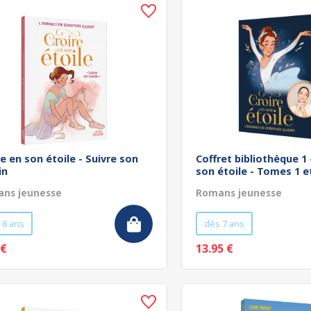
re en son étoile - Suivre son
Coffret bibliothèque 1 
in
son étoile - Tomes 1 et
ns jeunesse
Romans jeunesse
 8 ans
dès 7 ans
 €
13.95 €