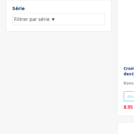
Série
Croi
dest
Roma
dès
8.95