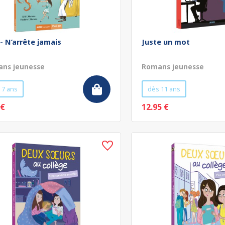
 - N’arrête jamais
Juste un mot
ns jeunesse
Romans jeunesse
 7 ans
dès 11 ans
 €
12.95 €