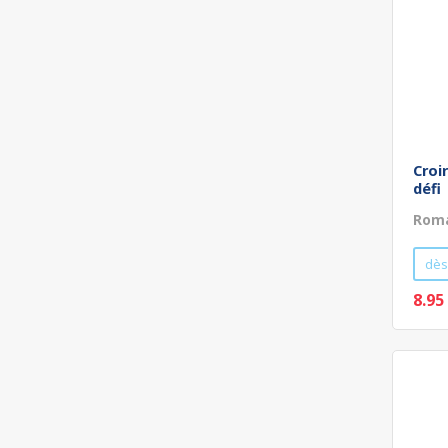
Croi
défi
Roma
dès
8.95