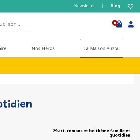
Newsletter
Blog
0
aire
Nos Héros
La Maison Auzou
otidien
29 art. romans et bd thème famille et
quotidien