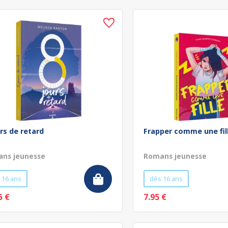
urs de retard
Frapper comme une fil
ns jeunesse
Romans jeunesse
 16 ans
dès 16 ans
5 €
7.95 €