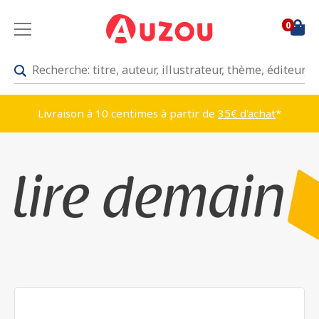
0
Livraison à 10 centimes à partir de
35€ d'achat
*