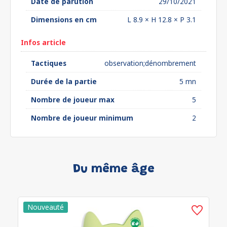
Date de parution
29/10/2021
Dimensions en cm
L 8.9 × H 12.8 × P 3.1
Infos article
Tactiques
observation;dénombrement
Durée de la partie
5 mn
Nombre de joueur max
5
Nombre de joueur minimum
2
Du même âge