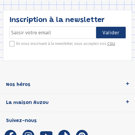
Inscription à la newsletter
En vous inscrivant à la newsletter, vous acceptez nos
CGU
.
Nos héros
Loup
La maison Auzou
P'tit Loup
Les Héros du CP
Qui sommes-nous ?
Suivez-nous
Les Influenceuses
Notre histoire
Migali
Auzou s'engage