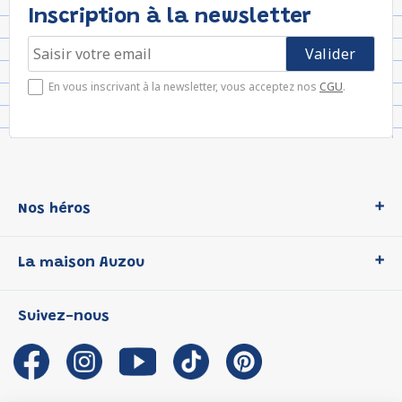
Inscription à la newsletter
En vous inscrivant à la newsletter, vous acceptez nos
CGU
.
Nos héros
Loup
La maison Auzou
P'tit Loup
Les Héros du CP
Qui sommes-nous ?
Suivez-nous
Les Influenceuses
Notre histoire
Migali
Auzou s'engage
Petite Taupe
Auteurs et illustrateurs Auzou