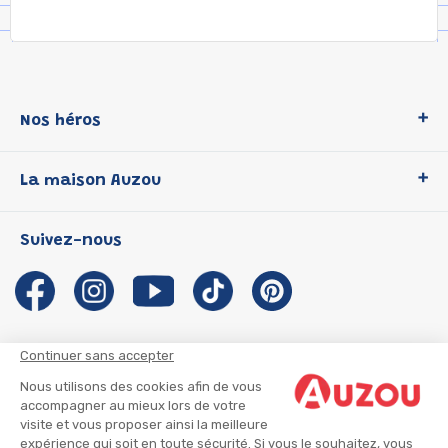
Nos héros
Loup
La maison Auzou
P'tit Loup
Les Héros du CP
Qui sommes-nous ?
Suivez-nous
Les Influenceuses
Notre histoire
Migali
Auzou s'engage
Petite Taupe
Auteurs et illustrateurs Auzou
Azuro
Nous rejoindre
Continuer sans accepter
Ma Boîte à Héros
Nous contacter
Nous utilisons des cookies afin de vous
CGU
Suivre mon colis
accompagner au mieux lors de votre
visite et vous proposer ainsi la meilleure
Infos consommateur
CGV
expérience qui soit en toute sécurité. Si vous le souhaitez, vous