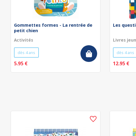
Gommettes formes - La rentrée de
Les questi
petit chien
Activités
Livres jeu
dès 4 ans
dès 4 ans
5.95 €
12.95 €