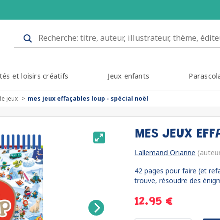
tés et loisirs créatifs
Jeux enfants
Parascol
de jeux
mes jeux effaçables loup - spécial noël
MES JEUX EFF
Lallemand Orianne
(auteu
42 pages pour faire (et ref
trouve, résoudre des énigm
12.95 €