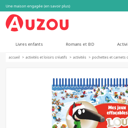
Une maison engagée (en savoir plus)
Livres enfants
Romans et BD
Activi
accueil
activités et loisirs créatifs
activités
pochettes et carnets 