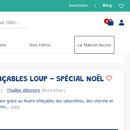
Newsletter
Blog
0
aire
Nos Héros
La Maison Auzou
AÇABLES LOUP - SPÉCIAL NOËL
r)
Thuillier éléonore
(illustrateur)
aire grâce au feutre effaçable) des labyrinthes, des cherche et
es,...
suite