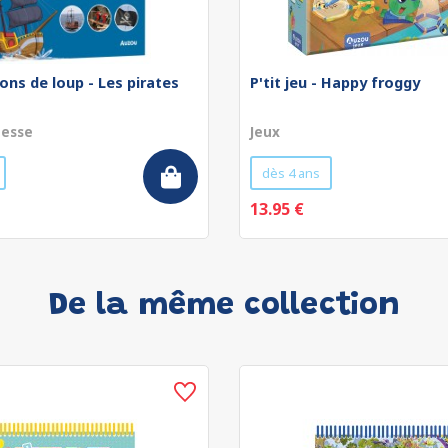
ons de loup - Les pirates
P'tit jeu - Happy froggy
nesse
Jeux
dès 4 ans
13.95 €
De la même collection