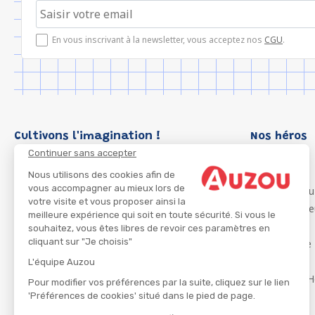
En vous inscrivant à la newsletter, vous acceptez nos
CGU
.
Cultivons l'imagination !
Nos héros
Continuer sans accepter
Loup
P'tit Loup
Nous utilisons des cookies afin de
vous accompagner au mieux lors de
Les Héros du
votre visite et vous proposer ainsi la
Les Influenc
meilleure expérience qui soit en toute sécurité. Si vous le
Migali
souhaitez, vous êtes libres de revoir ces paramètres en
cliquant sur "Je choisis"
Petite Taupe
Azuro
L'équipe Auzou
Ma Boîte à H
Pour modifier vos préférences par la suite, cliquez sur le lien
'Préférences de cookies' situé dans le pied de page.