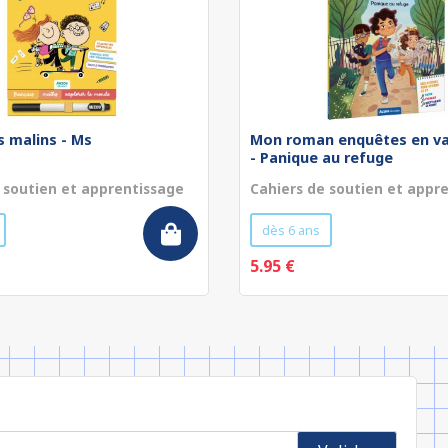
s malins - Ms
Mon roman enquêtes en va
- Panique au refuge
 soutien et apprentissage
Cahiers de soutien et appr
dès 6 ans
5.95 €