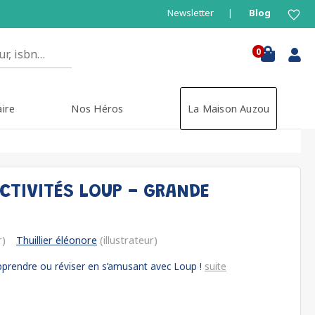
Newsletter
Blog
0
aire
Nos Héros
La Maison Auzou
CTIVITÉS LOUP - GRANDE
r)
Thuillier éléonore
(illustrateur)
apprendre ou réviser en s’amusant avec Loup !
suite