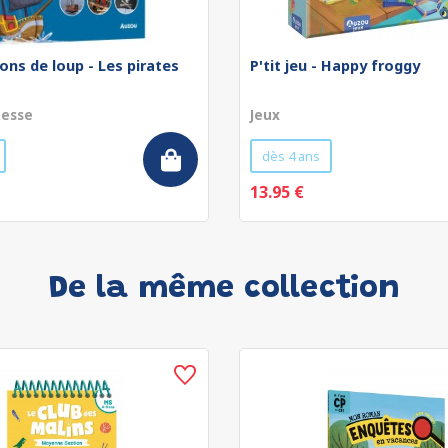
ons de loup - Les pirates
P'tit jeu - Happy froggy
nesse
Jeux
dès 4 ans
13.95 €
De la même collection