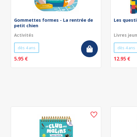
Gommettes formes - La rentrée de
Les questi
petit chien
Activités
Livres jeu
dès 4 ans
dès 4 ans
5.95 €
12.95 €