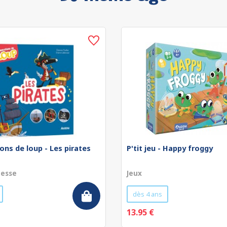
ons de loup - Les pirates
P'tit jeu - Happy froggy
nesse
Jeux
dès 4 ans
13.95 €