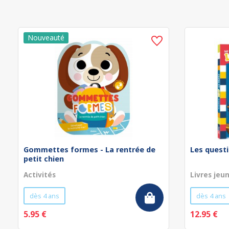
Gommettes formes - La rentrée de
Les questi
petit chien
Activités
Livres jeu
dès 4 ans
dès 4 ans
5.95 €
12.95 €