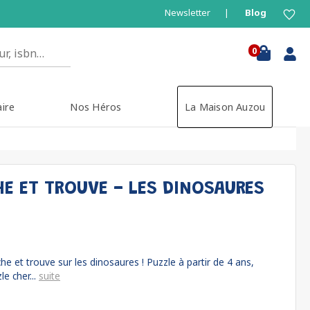
Newsletter
Blog
0
aire
Nos Héros
La Maison Auzou
HE ET TROUVE - LES DINOSAURES
e et trouve sur les dinosaures ! Puzzle à partir de 4 ans,
le cher...
suite