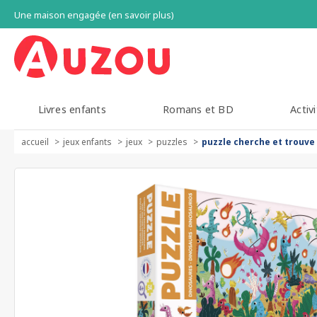
Une maison engagée (en savoir plus)
Livres enfants
Romans et BD
Activi
accueil
jeux enfants
jeux
puzzles
puzzle cherche et trouve 