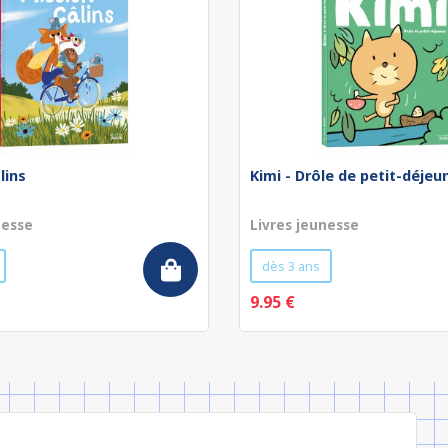
lins
Kimi - Drôle de petit-déjeu
nesse
Livres jeunesse
dès 3 ans
9.95 €