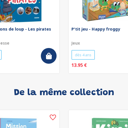
ons de loup - Les pirates
P'tit jeu - Happy froggy
nesse
Jeux
dès 4 ans
13.95 €
De la même collection