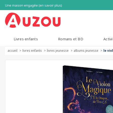
Une maison engagée (en savoir plus)
Livres enfants
Romans et BD
Activi
accueil
livres enfants
livres jeunesse
albums jeunesse
le vi