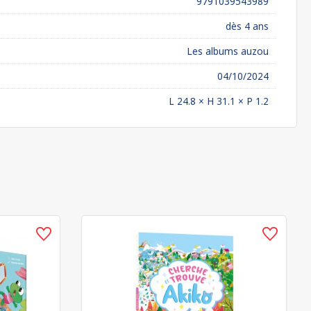
9791039543989
dès 4 ans
Les albums auzou
04/10/2024
L 24.8 × H 31.1 × P 1.2