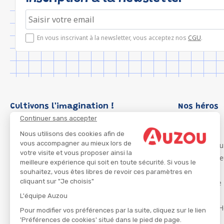
En vous inscrivant à la newsletter, vous acceptez nos
CGU
.
Cultivons l'imagination !
Nos héros
Continuer sans accepter
Loup
P'tit Loup
Nous utilisons des cookies afin de
vous accompagner au mieux lors de
Les Héros du
votre visite et vous proposer ainsi la
Les Influenc
meilleure expérience qui soit en toute sécurité. Si vous le
Migali
souhaitez, vous êtes libres de revoir ces paramètres en
cliquant sur "Je choisis"
Petite Taupe
Azuro
L'équipe Auzou
Ma Boîte à H
Pour modifier vos préférences par la suite, cliquez sur le lien
'Préférences de cookies' situé dans le pied de page.