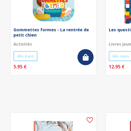
Gommettes formes - La rentrée de
Les questi
petit chien
Activités
Livres jeu
dès 4 ans
dès 4 ans
5.95 €
12.95 €