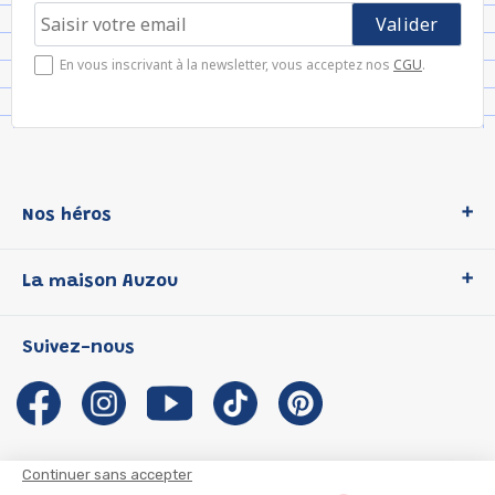
En vous inscrivant à la newsletter, vous acceptez nos
CGU
.
Nos héros
Loup
La maison Auzou
P'tit Loup
Les Héros du CP
Qui sommes-nous ?
Suivez-nous
Les Influenceuses
Notre histoire
Migali
Auzou s'engage
Petite Taupe
Auteurs et illustrateurs Auzou
Azuro
Nous rejoindre
Continuer sans accepter
Ma Boîte à Héros
Nous contacter