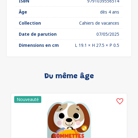
ISBN
9791039556514
Âge
dès 4 ans
Collection
Cahiers de vacances
Date de parution
07/05/2025
Dimensions en cm
L 19.1 × H 27.5 × P 0.5
Du même âge