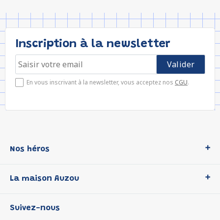
Inscription à la newsletter
En vous inscrivant à la newsletter, vous acceptez nos
CGU
.
Nos héros
Loup
La maison Auzou
P'tit Loup
Les Héros du CP
Qui sommes-nous ?
Suivez-nous
Les Influenceuses
Notre histoire