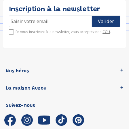
Inscription à la newsletter
En vous inscrivant à la newsletter, vous acceptez nos
CGU
.
Nos héros
Loup
La maison Auzou
P'tit Loup
Les Héros du CP
Qui sommes-nous ?
Suivez-nous
Les Influenceuses
Notre histoire
Migali
Auzou s'engage
Petite Taupe
Auteurs et illustrateurs Auzou