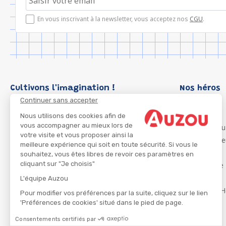
En vous inscrivant à la newsletter, vous acceptez nos
CGU
.
Cultivons l'imagination !
Nos héros
Continuer sans accepter
Loup
P'tit Loup
Nous utilisons des cookies afin de
vous accompagner au mieux lors de
Les Héros du
votre visite et vous proposer ainsi la
Les Influenc
meilleure expérience qui soit en toute sécurité. Si vous le
Migali
souhaitez, vous êtes libres de revoir ces paramètres en
cliquant sur "Je choisis"
Petite Taupe
Azuro
L'équipe Auzou
Ma Boîte à H
Pour modifier vos préférences par la suite, cliquez sur le lien
'Préférences de cookies' situé dans le pied de page.
Consentements certifiés par
CGU