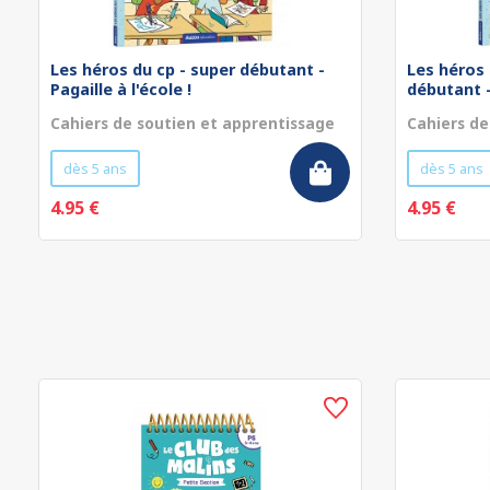
Les héros du cp - super débutant -
Les héros 
Pagaille à l'école !
débutant - 
Cahiers de soutien et apprentissage
Cahiers de
dès 5 ans
dès 5 ans
4.95 €
4.95 €