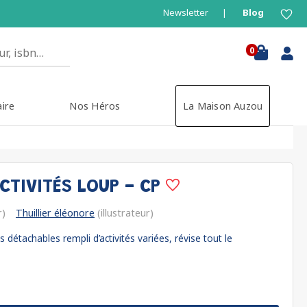
Newsletter
Blog
0
aire
Nos Héros
La Maison Auzou
CTIVITÉS LOUP - CP
r)
Thuillier éléonore
(illustrateur)
 détachables rempli d’activités variées, révise tout le