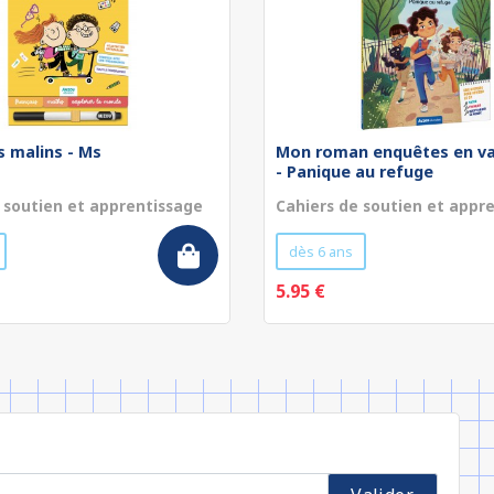
s malins - Ms
Mon roman enquêtes en va
- Panique au refuge
 soutien et apprentissage
Cahiers de soutien et appr
dès 6 ans
5.95 €