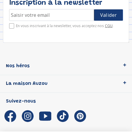
Inscription à la newsletter
En vous inscrivant à la newsletter, vous acceptez nos
CGU
.
Nos héros
Loup
La maison Auzou
P'tit Loup
Les Héros du CP
Qui sommes-nous ?
Suivez-nous
Les Influenceuses
Notre histoire
Migali
Auzou s'engage
Petite Taupe
Auteurs et illustrateurs Auzou
Azuro
Nous rejoindre