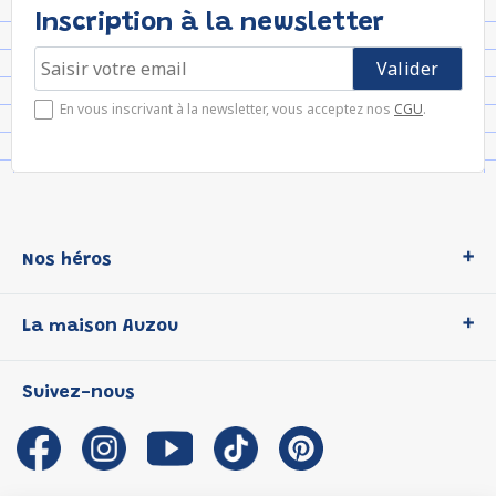
Inscription à la newsletter
En vous inscrivant à la newsletter, vous acceptez nos
CGU
.
Nos héros
Loup
La maison Auzou
P'tit Loup
Les Héros du CP
Qui sommes-nous ?
Suivez-nous
Les Influenceuses
Notre histoire
Migali
Auzou s'engage
Petite Taupe
Auteurs et illustrateurs Auzou