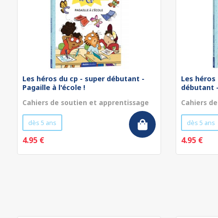
Les héros du cp - super débutant -
Les héros 
Pagaille à l'école !
débutant - 
Cahiers de soutien et apprentissage
Cahiers de
dès 5 ans
dès 5 ans
4.95 €
4.95 €