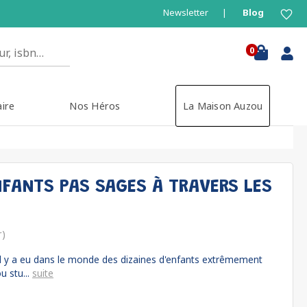
Newsletter
Blog
0
aire
Nos Héros
La Maison Auzou
NFANTS PAS SAGES À TRAVERS LES
r)
, il y a eu dans le monde des dizaines d'enfants extrêmement
u stu...
suite