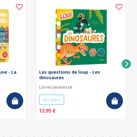
uve - La
Les questions de loup - Les
dinosaures
Livres jeunesse
dès 4 ans
12.95 €