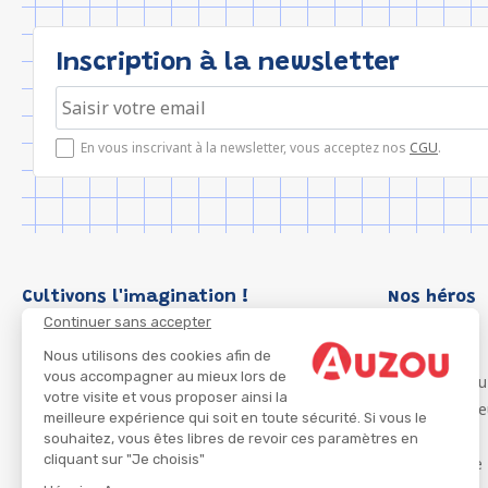
Inscription à la newsletter
En vous inscrivant à la newsletter, vous acceptez nos
CGU
.
Cultivons l'imagination !
Nos héros
Continuer sans accepter
Loup
P'tit Loup
Nous utilisons des cookies afin de
vous accompagner au mieux lors de
Les Héros du
votre visite et vous proposer ainsi la
Les Influenc
meilleure expérience qui soit en toute sécurité. Si vous le
Migali
souhaitez, vous êtes libres de revoir ces paramètres en
cliquant sur "Je choisis"
Petite Taupe