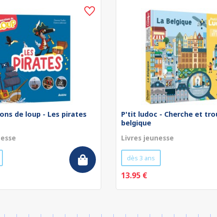
ons de loup - Les pirates
P'tit ludoc - Cherche et tro
belgique
nesse
Livres jeunesse
dès 3 ans
13.95 €