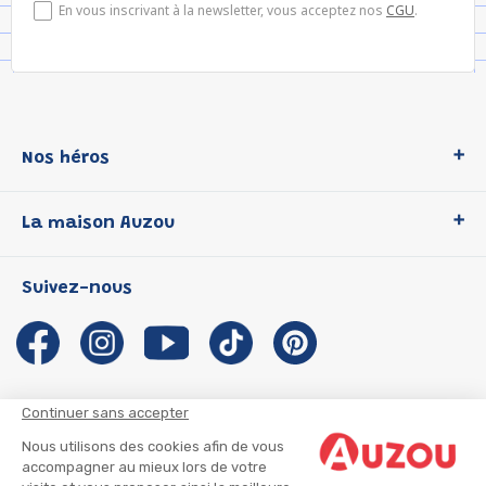
En vous inscrivant à la newsletter, vous acceptez nos
CGU
.
Nos héros
Loup
La maison Auzou
P'tit Loup
Les Héros du CP
Qui sommes-nous ?
Suivez-nous
Les Influenceuses
Notre histoire
Migali
Auzou s'engage
Petite Taupe
Auteurs et illustrateurs Auzou
Azuro
Nous rejoindre
Continuer sans accepter
Ma Boîte à Héros
Nous contacter
Nous utilisons des cookies afin de vous
CGU
Suivre mon colis
accompagner au mieux lors de votre